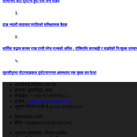
सल्यानमा अटो दुर्घटना हुँदा पाँच जना घाइते
३.
दाङ भ्याली यातायात प्रालिको समिक्षात्मक बैठक
४.
धार्मिक सद्भाव कायम राख्न राप्ती प्रेस मञ्चको अपिल : दाेषिमाथि कारबाही र घाइतेको निःशुल्क उपच
५.
तुलसीपुरमा माेटरसाइकल दुर्घटनाग्रस्त अवस्थामा एक युवक मृत फेला
साथीभाई मिडिया प्रा.लि.
ठेगाना: तुलसीपुर, दाङ
मोबाइल: +९७७-९८४७९४५८८८
ई-मेल:
ekapinews@gmail.com
सुचना विभाग दर्ता नं.३८६२-२०७९/०८०
विज्ञापनका लागि
ईमेल : ekapinews@gmail.com
प्रधान सम्पादक: निरला अर्याल