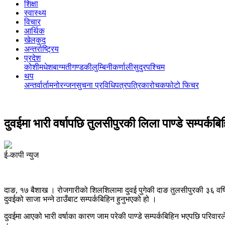
शिक्षा
स्वास्थ्य
विचार
आर्थिक
खेलकुद
अन्तर्राष्ट्रिय
प्रदेश
कोशी
मधेश
बाग्मती
गण्डकी
लुम्बिनी
कर्णाली
सुदुरपश्चिम
थप
अन्तर्वार्ता
मनोरन्जन
सुचना प्रविधि
पत्रपत्रिका
रोचक
फोटो फिचर
दुवईमा भारी वर्षापछि तुलसीपुरकी लिला पाण्डे सम्पर्
ई-कापी न्युज
दाङ, १७ बैशाख । रोजगारीको शिलशिलामा दुवई पुगेकी दाङ तुलसीपुरकी ३६ वर्षिय
दुवईको साजा भन्ने ठाउँबाट सम्पर्कबिहिन हुनुभएको हो ।
दुवईमा आएको भारी वर्षाका कारण जाम परेकी पाण्डे सम्पर्कबिहिन भएपछि परिवार