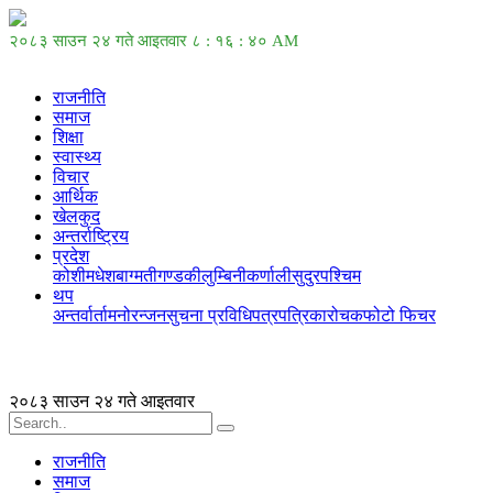
२०८३ साउन २४ गते आइतवार
८ : १६ : ४० AM
राजनीति
समाज
शिक्षा
स्वास्थ्य
विचार
आर्थिक
खेलकुद
अन्तर्राष्ट्रिय
प्रदेश
कोशी
मधेश
बाग्मती
गण्डकी
लुम्बिनी
कर्णाली
सुदुरपश्चिम
थप
अन्तर्वार्ता
मनोरन्जन
सुचना प्रविधि
पत्रपत्रिका
रोचक
फोटो फिचर
२०८३ साउन २४ गते आइतवार
राजनीति
समाज