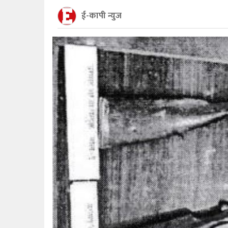
ई-कापी न्युज