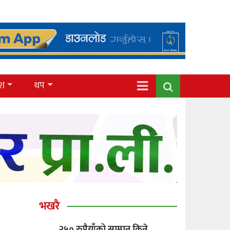
ेश
थप
भखरै
२५० रुपैयाँको सामान किन्ने