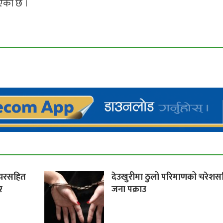
ाएको छ ।
यरसहित
देउखुरीमा ठुलो परिमाणको चरेश
र
जना पक्राउ