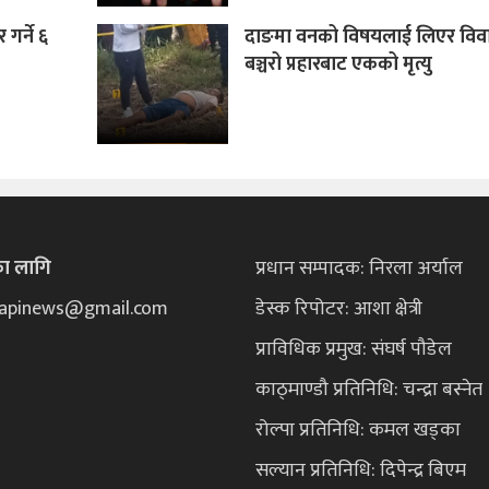
गर्ने ६
दाङमा वनको विषयलाई लिएर विवा
बञ्चरो प्रहारबाट एकको मृत्यु
का लागि
प्रधान सम्पादक: निरला अर्याल
ekapinews@gmail.com
डेस्क रिपोटर: आशा क्षेत्री
प्राविधिक प्रमुख: संघर्ष पौडेल
काठ्माण्डौ प्रतिनिधि: चन्द्रा बस्नेत
रोल्पा प्रतिनिधि: कमल खड्का
सल्यान प्रतिनिधि: दिपेन्द्र बिएम