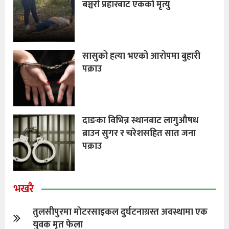
बञ्चरो प्रहारबाट एकको मृत्यु
सासुको हत्या भएको आरोपमा बुहारी
पक्राउ
दाङका विभिन्न स्थानबाट लागुऔषध
ब्राउन सुगर र चरेशसहित सात जना
पक्राउ
भखरै
तुलसीपुरमा माेटरसाइकल दुर्घटनाग्रस्त अवस्थामा एक
युवक मृत फेला