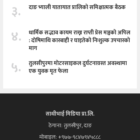
३.
दाङ भ्याली यातायात प्रालिको समिक्षात्मक बैठक
४.
धार्मिक सद्भाव कायम राख्न राप्ती प्रेस मञ्चको अपिल
: दाेषिमाथि कारबाही र घाइतेको निःशुल्क उपचारको
माग
५.
तुलसीपुरमा माेटरसाइकल दुर्घटनाग्रस्त अवस्थामा
एक युवक मृत फेला
साथीभाई मिडिया प्रा.लि.
ठेगाना: तुलसीपुर, दाङ
मोबाइल: +९७७-९८४७९४५८८८