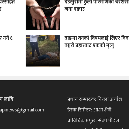
यरसहित
देउखुरीमा ठुलो परिमाणको चरेश
र
जना पक्राउ
गर्ने ६
दाङमा वनको विषयलाई लिएर विवा
बञ्चरो प्रहारबाट एकको मृत्यु
का लागि
प्रधान सम्पादक: निरला अर्याल
ekapinews@gmail.com
डेस्क रिपोटर: आशा क्षेत्री
प्राविधिक प्रमुख: संघर्ष पौडेल