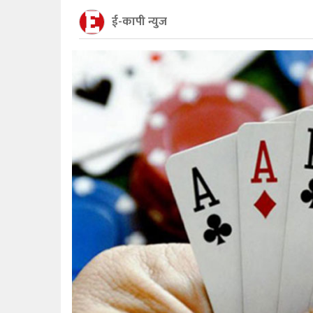
ई-कापी न्युज