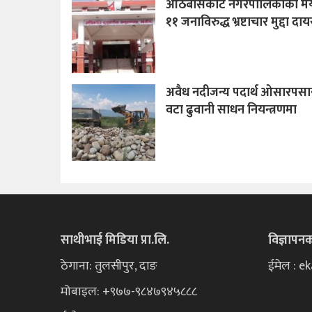
आठबीसकोट नगरपालिकाका मे
११ जनाविरुद्ध भ्रष्टाचार मुद्दा दाय
अवैध नदीजन्य पदार्थ ओसारपसार 
वटा ढुवानी साधन नियन्त्रणमा
साथीभाई मिडिया प्रा.लि.
विज्ञापन
ठेगाना: तुलसीपुर, दाङ
ईमेल : 
मोबाइल: +९७७-९८४७९४५८८८