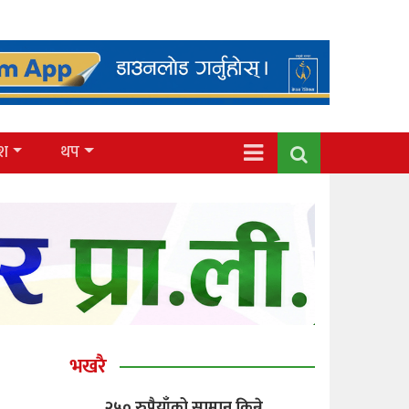
ेश
थप
भखरै
२५० रुपैयाँको सामान किन्ने