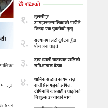
धेरै पढिएको
१.
तुलसीपुर
उपमहानगरपालिकाकाे गाडीले
किच्दा एक युवतीकाे मृत्यु
२.
सल्यानमा अटो दुर्घटना हुँदा
पाँच जना घाइते
३.
दाङ भ्याली यातायात प्रालिको
रपालिका
समिक्षात्मक बैठक
४.
धार्मिक सद्भाव कायम राख्न
तमा जुवा
राप्ती प्रेस मञ्चको अपिल :
दाेषिमाथि कारबाही र घाइतेको
निःशुल्क उपचारको माग
्बर ६ का