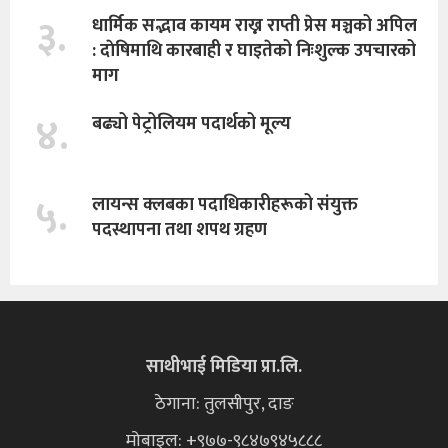
३.
धार्मिक सद्भाव कायम राख्न राप्ती प्रेस मञ्चको अपिल
: दाेषिमाथि कारबाही र घाइतेको निःशुल्क उपचारको
माग
४.
बढ्यो पेट्रोलियम पदार्थको मूल्य
५.
लायन्स क्लबका पदाधिकारीहरूको संयुक्त
पदस्थापना तथा शपथ ग्रहण
साथीभाई मिडिया प्रा.लि.
ठेगाना: तुलसीपुर, दाङ
मोबाइल: +९७७-९८४७९४५८८८