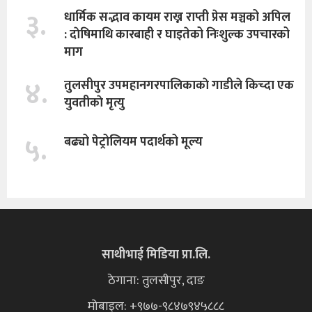
३.
धार्मिक सद्भाव कायम राख्न राप्ती प्रेस मञ्चको अपिल
: दाेषिमाथि कारबाही र घाइतेको निःशुल्क उपचारको
माग
४.
तुलसीपुर उपमहानगरपालिकाकाे गाडीले किच्दा एक
युवतीकाे मृत्यु
५.
बढ्यो पेट्रोलियम पदार्थको मूल्य
साथीभाई मिडिया प्रा.लि.
ठेगाना: तुलसीपुर, दाङ
मोबाइल: +९७७-९८४७९४५८८८