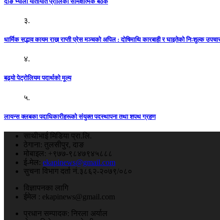
दाङ भ्याली यातायात प्रालिको समिक्षात्मक बैठक
३.
धार्मिक सद्भाव कायम राख्न राप्ती प्रेस मञ्चको अपिल : दाेषिमाथि कारबाही र घाइतेको निःशुल्क उपच
४.
बढ्यो पेट्रोलियम पदार्थको मूल्य
५.
लायन्स क्लबका पदाधिकारीहरूको संयुक्त पदस्थापना तथा शपथ ग्रहण
साथीभाई मिडिया प्रा.लि.
ठेगाना: तुलसीपुर, दाङ
मोबाइल: +९७७-९८४७९४५८८८
ई-मेल:
ekapinews@gmail.com
सुचना विभाग दर्ता नं.३८६२-२०७९/०८०
विज्ञापनका लागि
ईमेल : ekapinews@gmail.com
प्रधान सम्पादक: निरला अर्याल