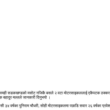
लमही सडकखण्डको मसोट नजिकै बसले २ वटा मोटरसाइकललाई एकैपटक ठक्कर दिएपछ
नक बहादुर मल्लले जानकारी दिनुभयो ।
ी ३४ वर्षका पुनिराम चौधरी, सोही मोटरसाइकलमा पछाडि सवार २६ वर्षका प्रवे