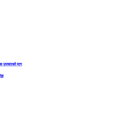
ुल्क उपचारको माग
िहा