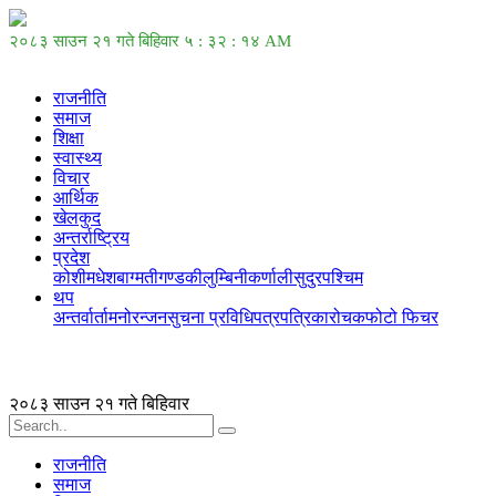
२०८३ साउन २१ गते बिहिवार
५ : ३२ : १४ AM
राजनीति
समाज
शिक्षा
स्वास्थ्य
विचार
आर्थिक
खेलकुद
अन्तर्राष्ट्रिय
प्रदेश
कोशी
मधेश
बाग्मती
गण्डकी
लुम्बिनी
कर्णाली
सुदुरपश्चिम
थप
अन्तर्वार्ता
मनोरन्जन
सुचना प्रविधि
पत्रपत्रिका
रोचक
फोटो फिचर
२०८३ साउन २१ गते बिहिवार
राजनीति
समाज