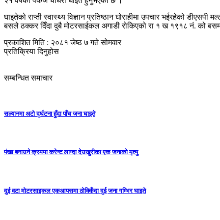
२१ वर्षका पंकज चौधरी घाईते हुनुभएको छ ।
घाइतेको राप्ती स्वास्थ्य विज्ञान प्रतिष्ठान घोराहीमा उपचार भईरहेको डीए
बसले ठक्कर दिँदा दुबै मोटरसाईकल अगाडी रोकिएको रा १ ख १९१८ नं. को बस
प्रकाशित मिति : २०८१ जेष्ठ ७ गते सोमवार
प्रतिक्रिया दिनुहोस
सम्बन्धित समाचार
सल्यानमा अटो दुर्घटना हुँदा पाँच जना घाइते
पंखा बनाउने क्रममा करेन्ट लाग्दा देउखुरीका एक जनाको मृत्यु
दुई वटा मोटरसाइकल एकआपसमा ठोक्किँदा दुई जना गम्भिर घाइते