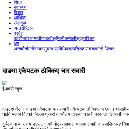
शिक्षा
स्वास्थ्य
विचार
आर्थिक
खेलकुद
अन्तर्राष्ट्रिय
प्रदेश
कोशी
मधेश
बाग्मती
गण्डकी
लुम्बिनी
कर्णाली
सुदुरपश्चिम
थप
अन्तर्वार्ता
मनोरन्जन
सुचना प्रविधि
पत्रपत्रिका
रोचक
फोटो फिचर
दाङमा एकैपटक ठोक्किए चार सवारी
ई-कापी न्युज
दाङ, ७ जेठ । दाङमा एकैपटक चार सवारी एकै पटक ठोक्किएका छन् । घोराही-
घाईते भएको दिएको जिल्ला प्रहरी कार्यालय दाङका प्रहरी प्रवक्ता डिएसपी ज
दुर्घटनामा बा ८९ प २४८६ नं.को मोटरसाइकल चालक लमही नगरपालिका-४ निवास