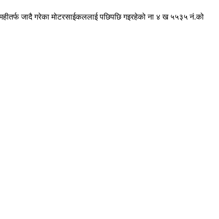
ाट लमहीतर्फ जादै गरेका मोटरसाईकललाई पछिपछि गइरहेको ना ४ ख ५५३५ नं.को