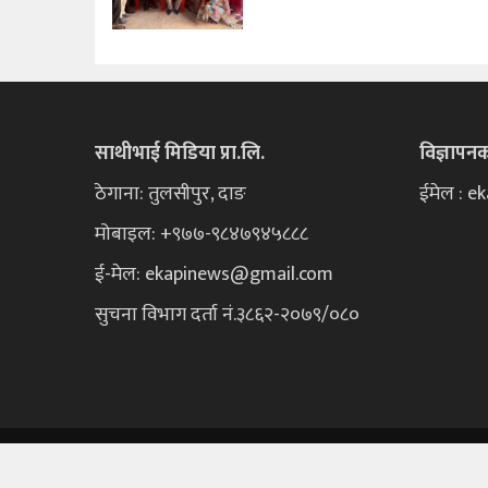
साथीभाई मिडिया प्रा.लि.
विज्ञापन
ठेगाना: तुलसीपुर, दाङ
ईमेल : 
मोबाइल: +९७७-९८४७९४५८८८
ई-मेल:
ekapinews@gmail.com
सुचना विभाग दर्ता नं.३८६२-२०७९/०८०
©
2026 ekapinews.com, All Rights Reserved.