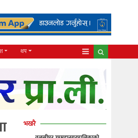
ेश
थप
षा
भखरै
तुलसीपुर उपमहानगरपालिकाकाे