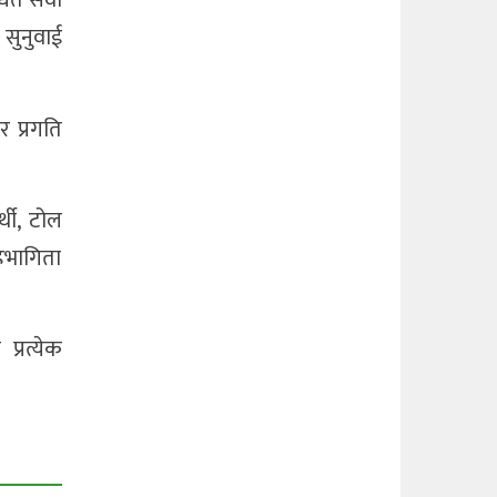
धित सेवा
 सुनुवाई
 प्रगति
्थी, टोल
हभागिता
्रत्येक