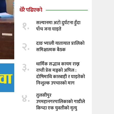
धेरै पढिएको
१.
सल्यानमा अटो दुर्घटना हुँदा
पाँच जना घाइते
२.
दाङ भ्याली यातायात प्रालिको
समिक्षात्मक बैठक
३.
धार्मिक सद्भाव कायम राख्न
राप्ती प्रेस मञ्चको अपिल :
दाेषिमाथि कारबाही र घाइतेको
निःशुल्क उपचारको माग
४.
तुलसीपुर
उपमहानगरपालिकाकाे गाडीले
किच्दा एक युवतीकाे मृत्यु