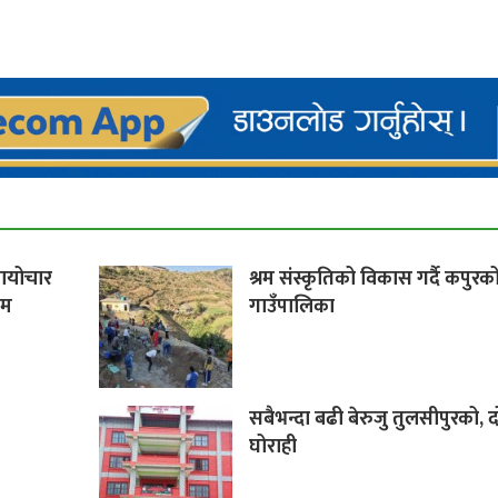
बायोचार
श्रम संस्कृतिको विकास गर्दै कपुरक
िम
गाउँपालिका
सबैभन्दा बढी बेरुजु तुलसीपुरको, द
घोराही