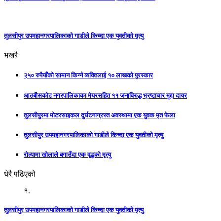
तुलसीपुर उपमहानगरपालिकाकाे गाडीले किच्दा एक युवतीकाे मृत्यु
भखरै
२५० रुपैयाँको सामान किन्ने व्यक्तिलाई १० लाखको पुरस्कार
आठबीसकोट नगरपालिकाका मेयरसहित ११ जनाविरुद्ध भ्रष्टाचार मुद्दा दायर
तुलसीपुरमा माेटरसाइकल दुर्घटनाग्रस्त अवस्थामा एक युवक मृत फेला
तुलसीपुर उपमहानगरपालिकाकाे गाडीले किच्दा एक युवतीकाे मृत्यु
रोल्पामा खोलाले बगाउँदा एक वृद्धको मृत्यु
धेरै पढिएको
१.
तुलसीपुर उपमहानगरपालिकाकाे गाडीले किच्दा एक युवतीकाे मृत्यु