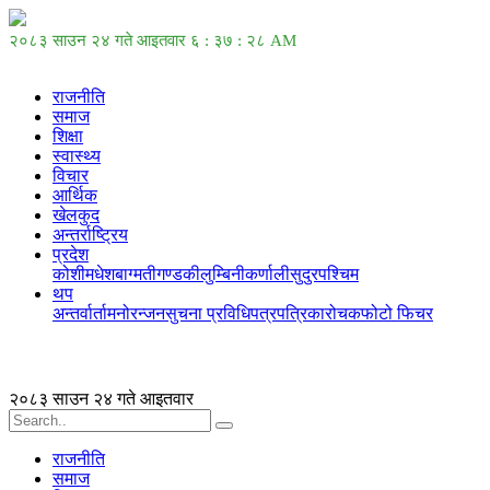
२०८३ साउन २४ गते आइतवार
६ : ३७ : २८ AM
राजनीति
समाज
शिक्षा
स्वास्थ्य
विचार
आर्थिक
खेलकुद
अन्तर्राष्ट्रिय
प्रदेश
कोशी
मधेश
बाग्मती
गण्डकी
लुम्बिनी
कर्णाली
सुदुरपश्चिम
थप
अन्तर्वार्ता
मनोरन्जन
सुचना प्रविधि
पत्रपत्रिका
रोचक
फोटो फिचर
२०८३ साउन २४ गते आइतवार
राजनीति
समाज