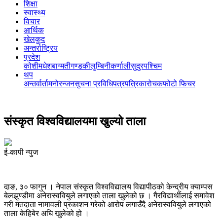
शिक्षा
स्वास्थ्य
विचार
आर्थिक
खेलकुद
अन्तर्राष्ट्रिय
प्रदेश
कोशी
मधेश
बाग्मती
गण्डकी
लुम्बिनी
कर्णाली
सुदुरपश्चिम
थप
अन्तर्वार्ता
मनोरन्जन
सुचना प्रविधि
पत्रपत्रिका
रोचक
फोटो फिचर
संस्कृत विश्वविद्यालयमा खुल्यो ताला
ई-कापी न्युज
दाङ, ३० फागुन । नेपाल संस्कृत विश्वविद्यालय विद्यापीठको केन्द्रीय क्याम्पस
बेलझुण्डीमा अनेरास्ववियुले लगाएको ताला खुलेको छ । गैरविद्यार्थीलाई समावेश
गरी मतदाता नामावली प्रकाशन गरेको आरोप लगाउँदै अनेरास्ववियुले लगाएको
ताला केहिबेर अघि खुलेको हो ।