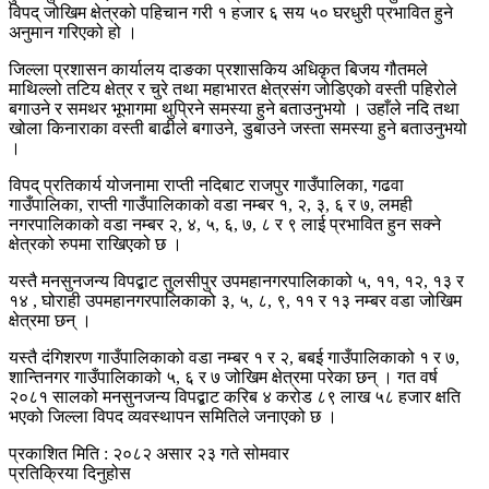
विपद् जोखिम क्षेत्रको पहिचान गरी १ हजार ६ सय ५० घरधुरी प्रभावित हुने
अनुमान गरिएको हो ।
जिल्ला प्रशासन कार्यालय दाङका प्रशासकिय अधिकृत बिजय गौतमले
माथिल्लो तटिय क्षेत्र र चुरे तथा महाभारत क्षेत्रसंग जोडिएको वस्ती पहिरोले
बगाउने र समथर भूभागमा थुप्रिने समस्या हुने बताउनुभयो । उहाँले नदि तथा
खोला किनाराका वस्ती बाढीले बगाउने, डुबाउने जस्ता समस्या हुने बताउनुभयो
।
विपद् प्रतिकार्य योजनामा राप्ती नदिबाट राजपुर गाउँपालिका, गढवा
गाउँपालिका, राप्ती गाउँपालिकाको वडा नम्बर १, २, ३, ६ र ७, लमही
नगरपालिकाको वडा नम्बर २, ४, ५, ६, ७, ८ र ९ लाई प्रभावित हुन सक्ने
क्षेत्रको रुपमा राखिएको छ ।
यस्तै मनसुनजन्य विपद्बाट तुलसीपुर उपमहानगरपालिकाको ५, ११, १२, १३ र
१४ , घोराही उपमहानगरपालिकाको ३, ५, ८, ९, ११ र १३ नम्बर वडा जोखिम
क्षेत्रमा छन् ।
यस्तै दंगिशरण गाउँपालिकाको वडा नम्बर १ र २, बबई गाउँपालिकाको १ र ७,
शान्तिनगर गाउँपालिकाको ५, ६ र ७ जोखिम क्षेत्रमा परेका छन् । गत वर्ष
२०८१ सालको मनसुनजन्य विपद्बाट करिब ४ करोड ८९ लाख ५८ हजार क्षति
भएको जिल्ला विपद व्यवस्थापन समितिले जनाएको छ ।
प्रकाशित मिति : २०८२ असार २३ गते सोमवार
प्रतिक्रिया दिनुहोस