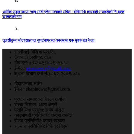
४.
धार्मिक सद्भाव कायम राख्न राप्ती प्रेस मञ्चको अपिल : दाेषिमाथि कारबाही र घाइतेको निःशुल्क
उपचारको माग
५.
तुलसीपुरमा माेटरसाइकल दुर्घटनाग्रस्त अवस्थामा एक युवक मृत फेला
साथीभाई मिडिया प्रा.लि.
ठेगाना: तुलसीपुर, दाङ
मोबाइल: +९७७-९८४७९४५८८८
ई-मेल:
ekapinews@gmail.com
सुचना विभाग दर्ता नं.३८६२-२०७९/०८०
विज्ञापनका लागि
ईमेल : ekapinews@gmail.com
प्रधान सम्पादक: निरला अर्याल
डेस्क रिपोटर: आशा क्षेत्री
प्राविधिक प्रमुख: संघर्ष पौडेल
काठ्माण्डौ प्रतिनिधि: चन्द्रा बस्नेत
रोल्पा प्रतिनिधि: कमल खड्का
सल्यान प्रतिनिधि: दिपेन्द्र बिएम