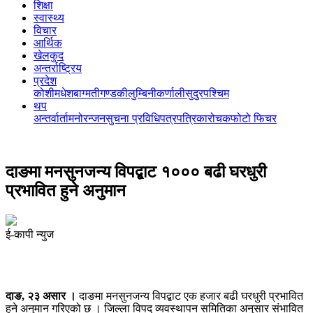
शिक्षा
स्वास्थ्य
विचार
आर्थिक
खेलकुद
अन्तर्राष्ट्रिय
प्रदेश
कोशी
मधेश
बाग्मती
गण्डकी
लुम्बिनी
कर्णाली
सुदुरपश्चिम
थप
अन्तर्वार्ता
मनोरन्जन
सुचना प्रविधि
पत्रपत्रिका
रोचक
फोटो फिचर
दाङमा मनसुनजन्य विपद्बाट १००० बढी घरधुरी
प्रभावित हुने अनुमान
ई-कापी न्युज
दाङ, २३ असार ।
दाङमा मनसुनजन्य विपद्बाट एक हजार बढी घरधुरी प्रभावित
हुने अनुमान गरिएको छ । जिल्ला विपद् व्यवस्थापन समितिका अनुसार संभावित