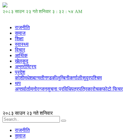
२०८३ साउन २३ गते शनिवार
३ : ३२ : ५४ AM
राजनीति
समाज
शिक्षा
स्वास्थ्य
विचार
आर्थिक
खेलकुद
अन्तर्राष्ट्रिय
प्रदेश
कोशी
मधेश
बाग्मती
गण्डकी
लुम्बिनी
कर्णाली
सुदुरपश्चिम
थप
अन्तर्वार्ता
मनोरन्जन
सुचना प्रविधि
पत्रपत्रिका
रोचक
फोटो फिचर
२०८३ साउन २३ गते शनिवार
राजनीति
समाज