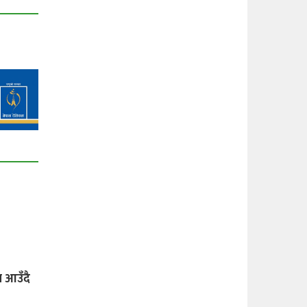
 आउँदै