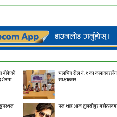
ा बोकेको
चलचित्र रोल नं. १ का कलाकारसँग
दर्शनमा
साक्षात्कार
ङ्कनस्थल
पल शाह आज तुलसीपुर महोत्सवमा