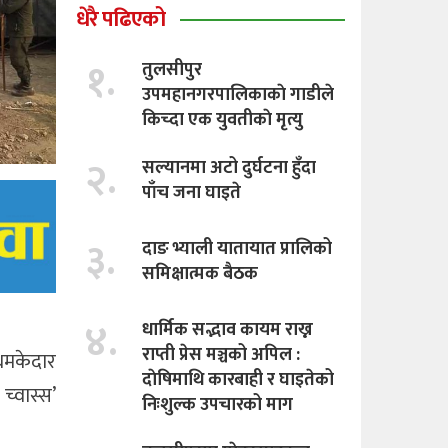
धेरै पढिएको
१.
तुलसीपुर
उपमहानगरपालिकाकाे गाडीले
किच्दा एक युवतीकाे मृत्यु
२.
सल्यानमा अटो दुर्घटना हुँदा
पाँच जना घाइते
३.
दाङ भ्याली यातायात प्रालिको
समिक्षात्मक बैठक
४.
धार्मिक सद्भाव कायम राख्न
राप्ती प्रेस मञ्चको अपिल :
धमकेदार
दाेषिमाथि कारबाही र घाइतेको
च्वास्स’
निःशुल्क उपचारको माग