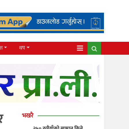
ेश
थप
र
भखरै
२५० रुपैयाँको सामान किन्ने