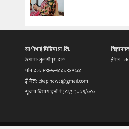
साथीभाई मिडिया प्रा.लि.
विज्ञापन
ठेगाना: तुलसीपुर, दाङ
ईमेल : 
मोबाइल: +९७७-९८४७९४५८८८
ई-मेल:
ekapinews@gmail.com
सुचना विभाग दर्ता नं.३८६२-२०७९/०८०