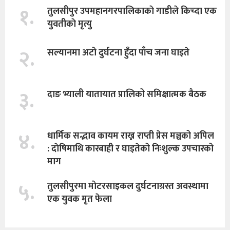
१.
तुलसीपुर उपमहानगरपालिकाकाे गाडीले किच्दा एक
युवतीकाे मृत्यु
२.
सल्यानमा अटो दुर्घटना हुँदा पाँच जना घाइते
३.
दाङ भ्याली यातायात प्रालिको समिक्षात्मक बैठक
४.
धार्मिक सद्भाव कायम राख्न राप्ती प्रेस मञ्चको अपिल
: दाेषिमाथि कारबाही र घाइतेको निःशुल्क उपचारको
माग
५.
तुलसीपुरमा माेटरसाइकल दुर्घटनाग्रस्त अवस्थामा
एक युवक मृत फेला