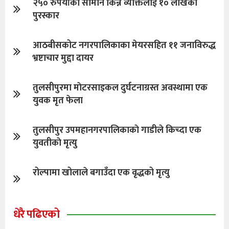
२५० रुपैयाँको सामान किन्ने व्यक्तिलाई १० लाखको
पुरस्कार
आठबीसकोट नगरपालिकाका मेयरसहित ११ जनाविरुद्ध
भ्रष्टाचार मुद्दा दायर
तुलसीपुरमा माेटरसाइकल दुर्घटनाग्रस्त अवस्थामा एक
युवक मृत फेला
तुलसीपुर उपमहानगरपालिकाकाे गाडीले किच्दा एक
युवतीकाे मृत्यु
रोल्पामा खोलाले बगाउँदा एक वृद्धको मृत्यु
धेरै पढिएको