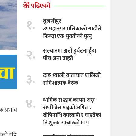
धेरै पढिएको
१.
तुलसीपुर
उपमहानगरपालिकाकाे गाडीले
किच्दा एक युवतीकाे मृत्यु
२.
सल्यानमा अटो दुर्घटना हुँदा
पाँच जना घाइते
३.
दाङ भ्याली यातायात प्रालिको
समिक्षात्मक बैठक
४.
धार्मिक सद्भाव कायम राख्न
राप्ती प्रेस मञ्चको अपिल :
क प्रभाव
दाेषिमाथि कारबाही र घाइतेको
निःशुल्क उपचारको माग
दली रहि