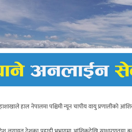
हाशाखाले हाल नेपालमा पश्चिमी न्यून चापीय वायु प्रणालीको आंशि
प्रदेश लगायत देशका पहाडी भूभागमा आंशिकदेखि साधारणतया ब