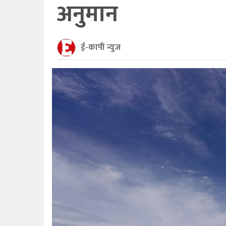
अनुमान
ई-कापी न्युज