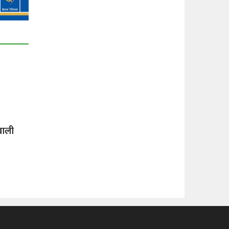
ै
बाली