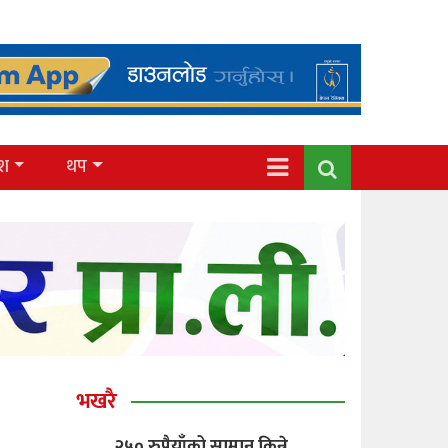
ेश
थप
भखरै
२५० रुपैयाँको सामान किन्ने