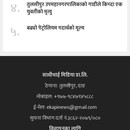
४.
तुलसीपुर उपमहानगरपालिकाकाे गाडीले किच्दा एक
युवतीकाे मृत्यु
५.
बढ्यो पेट्रोलियम पदार्थको मूल्य
साथीभाई मिडिया प्रा.लि.
ठेगाना: तुलसीपुर, दाङ
मोबाइल: +९७७-९८४७९४५८८८
ई-मेल:
ekapinews@gmail.com
सुचना विभाग दर्ता नं.३८६२-२०७९/०८०
विज्ञापनका लागि