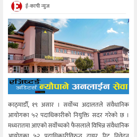
ई-कापी न्युज
काठ्माडौँ, १९ असार । सर्वोच्च अदालतले संवैधानिक
आयोगका ५२ पदाधिकारीको नियुक्ति सदर गरेको छ ।
मध्यरातमा आएको सर्वोच्चको फैसलाले विभिन्न संवैधानिक
आयोगका ५२ पदाधिकारीविरुद्ध दायर रिट निवेदन