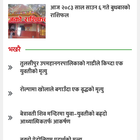
आज २०८३ साल साउन ६ गते बुधबारको
राशिफल
भखरै
तुलसीपुर उपमहानगरपालिकाकाे गाडीले किच्दा एक
युवतीकाे मृत्यु
रोल्पामा खोलाले बगाउँदा एक वृद्धको मृत्यु
बेत्रावती शिव मन्दिरमा युवा–युवतीको बढ्दो
आध्यात्मिकतर्फ आकर्षण
बढ्यो पेट्रोलियम पदार्थको मूल्य