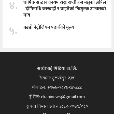
४.
धार्मिक सद्भाव कायम राख्न राप्ती प्रेस मञ्चको अपिल
: दाेषिमाथि कारबाही र घाइतेको निःशुल्क उपचारको
माग
५.
बढ्यो पेट्रोलियम पदार्थको मूल्य
साथीभाई मिडिया प्रा.लि.
ठेगाना: तुलसीपुर, दाङ
मोबाइल: +९७७-९८४७९४५८८८
ई-मेल:
ekapinews@gmail.com
सुचना विभाग दर्ता नं.३८६२-२०७९/०८०