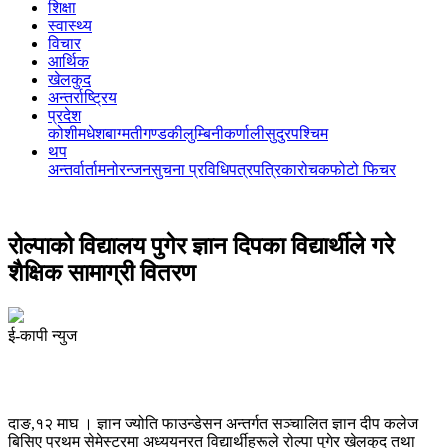
शिक्षा
स्वास्थ्य
विचार
आर्थिक
खेलकुद
अन्तर्राष्ट्रिय
प्रदेश
कोशी
मधेश
बाग्मती
गण्डकी
लुम्बिनी
कर्णाली
सुदुरपश्चिम
थप
अन्तर्वार्ता
मनोरन्जन
सुचना प्रविधि
पत्रपत्रिका
रोचक
फोटो फिचर
रोल्पाको विद्यालय पुगेर ज्ञान दिपका विद्यार्थीले गरे
शैक्षिक सामाग्री वितरण
ई-कापी न्युज
दाङ,१२ माघ । ज्ञान ज्योति फाउन्डेसन अन्तर्गत सञ्चालित ज्ञान दीप कलेज
बिसिए प्रथम सेमेस्टरमा अध्ययनरत विद्यार्थीहरूले रोल्पा पुगेर खेलकुद तथा