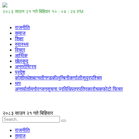
२०८३ साउन २१ गते बिहिवार
१० : ०४ : २४ PM
राजनीति
समाज
शिक्षा
स्वास्थ्य
विचार
आर्थिक
खेलकुद
अन्तर्राष्ट्रिय
प्रदेश
कोशी
मधेश
बाग्मती
गण्डकी
लुम्बिनी
कर्णाली
सुदुरपश्चिम
थप
अन्तर्वार्ता
मनोरन्जन
सुचना प्रविधि
पत्रपत्रिका
रोचक
फोटो फिचर
२०८३ साउन २१ गते बिहिवार
राजनीति
समाज