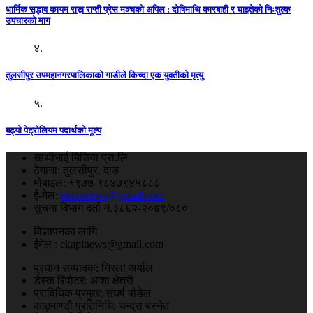
धार्मिक सद्भाव कायम राख्न राप्ती प्रेस मञ्चको अपिल : दाेषिमाथि कारबाही र घाइतेको निःशुल्क
उपचारको माग
४.
तुलसीपुर उपमहानगरपालिकाकाे गाडीले किच्दा एक युवतीकाे मृत्यु
५.
बढ्यो पेट्रोलियम पदार्थको मूल्य
साथीभाई मिडिया प्रा.लि.
ठेगाना: तुलसीपुर, दाङ
मोबाइल: +९७७-९८४७९४५८८८
ई-मेल:
ekapinews@gmail.com
सुचना विभाग दर्ता नं.३८६२-२०७९/०८०
विज्ञापनका लागि
ईमेल : ekapinews@gmail.com
प्रधान सम्पादक: निरला अर्याल
डेस्क रिपोटर: आशा क्षेत्री
प्राविधिक प्रमुख: संघर्ष पौडेल
काठ्माण्डौ प्रतिनिधि: चन्द्रा बस्नेत