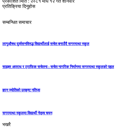
प्रकाशित मिति : २०८१ माघ १२ गते शनिवार
प्रतिक्रिया दिनुहोस
सम्बन्धित समाचार
लागूऔषध दुर्व्यसनविरुद्ध विद्यार्थीलाई सचेत बनाउँदै सगरमाथा स्कुल
साइबर अपराध र ट्राफिक सचेतना : सचेत नागरिक निर्माणमा सगरमाथा स्कुलको पहल
ज्ञान ज्योतिकाे उत्कृष्ट नतिजा
सगरमाथा स्कुलमा विद्यार्थी नेतृत्व चयन
भखरै