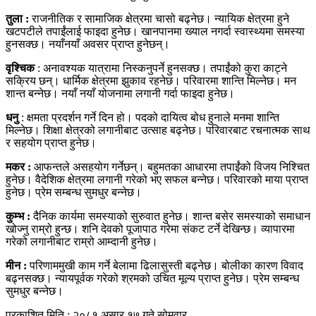
तुला :
राजनीतिक र सामाजिक क्षेत्रमा चासो बढ्नेछ। न्यायिक क्षेत्रमा हुने
खटपटीले तपाईंलाई फाइदा हुनेछ। खानपानमा ख्याल नगर्दा स्वास्थ्यमा समस्या
हुनसक्छ। नयाँनयाँ अवसर प्राप्त हुनेछन्।
वृश्चिक
: अनावश्यक यात्रामा निस्कनुपर्ने हुनसक्छ। तपाईंको कुरा काट्ने
सक्रिय छन्। धार्मिक क्षेत्रमा झुकाव रहनेछ। परिवारमा शान्ति मिल्नेछ। मन
शान्त बन्नेछ। नयाँ नयाँ योजनामा लगानी गर्दा फाइदा हुनेछ।
धनु
: क्षमता प्रदर्शन गर्ने दिन हो। पदको दायित्व बोध हुनाले मनमा शान्ति
मिल्नेछ। शिक्षा क्षेत्रको लगानीबाट उत्साह बढ्नेछ। परिवारबाट रचनात्मक साथ
र सहयोग प्राप्त हुनेछ।
मकर :
आफन्तले असहयोग गर्नेछन्। बहुमतका आधारमा तपाईंको विजय निश्चित
हुनेछ। वैदेशिक क्षेत्रमा लगानी गरेको भए सफल बन्नेछ। परिवारको माया प्राप्त
हुनेछ। प्रेम सम्बन्ध सुमधुर बन्नेछ।
कुम्भ :
दैनिक कार्यमा समस्याको सुरुवात हुनेछ। शान्त बसेर समस्याको समाधान
खोज्नु राम्रो हुन्छ। शनि देवको पूजापाठ गरेमा संकट टर्ने देखिन्छ। व्यापारमा
गरेको लगानीबाट राम्रो आम्दानी हुनेछ।
मीन :
परिणाममुखी काम गर्ने बेलामा ढिलासुस्ती बढ्नेछ। बोलीका कारण विवाद
बढ्नसक्छ। न्यायपूर्वक गरेको श्रमको उचित मूल्य प्राप्त हुनेछ। प्रेम सम्बन्ध
सुमधुर बन्नेछ।
प्रकाशित मिति : २०८१ असार १७ गते सोमवार