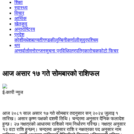
शिक्षा
स्वास्थ्य
विचार
आर्थिक
खेलकुद
अन्तर्राष्ट्रिय
प्रदेश
कोशी
मधेश
बाग्मती
गण्डकी
लुम्बिनी
कर्णाली
सुदुरपश्चिम
थप
अन्तर्वार्ता
मनोरन्जन
सुचना प्रविधि
पत्रपत्रिका
रोचक
फोटो फिचर
आज असार १७ गते सोमबारको राशिफल
ई-कापी न्युज
आज २०८१ साल असार १७ गते सोमबार तदनुसार सन् २०२४ जुलाइ १
तारिख। असार कृष्ण पक्षको दशमी तिथि। चन्द्रमा अनुसार दैनिक फलादेश
हुन्छ। २७ नक्षत्रको आधारमा राशिको नाम निर्धारण गरिन्छ। नक्षत्र अनुसार
१२ वटा राशि हुन्छन्। चन्द्रमा अनुसार राशि र नक्षत्रका पद अनुसार नाम