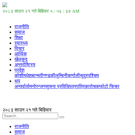
२०८३ साउन २१ गते बिहिवार
५ : ५६ : ३४ AM
राजनीति
समाज
शिक्षा
स्वास्थ्य
विचार
आर्थिक
खेलकुद
अन्तर्राष्ट्रिय
प्रदेश
कोशी
मधेश
बाग्मती
गण्डकी
लुम्बिनी
कर्णाली
सुदुरपश्चिम
थप
अन्तर्वार्ता
मनोरन्जन
सुचना प्रविधि
पत्रपत्रिका
रोचक
फोटो फिचर
२०८३ साउन २१ गते बिहिवार
राजनीति
समाज