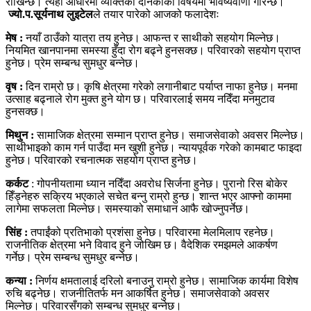
राखिन्छ। त्यही आधारमा व्यक्तिको दैनिकीको विषयमा भविष्यवाणी गरिन्छ।
ज्यो.प.सूर्यनाथ लुइटेल
ले तयार पारेको आजको फलादेशः
मेष :
नयाँ ठाउँको यात्रा तय हुनेछ। आफन्त र साथीको सहयोग मिल्नेछ।
नियमित खानपानमा समस्या हुँदा रोग बढ्ने हुनसक्छ। परिवारको सहयोग प्राप्त
हुनेछ। प्रेम सम्बन्ध सुमधुर बन्नेछ।
वृष :
दिन राम्रो छ। कृषि क्षेत्रमा गरेको लगानीबाट पर्याप्त नाफा हुनेछ। मनमा
उत्साह बढ्नाले रोग मुक्त हुने योग छ। परिवारलाई समय नदिँदा मनमुटाव
हुनसक्छ।
मिथुन :
सामाजिक क्षेत्रमा सम्मान प्राप्त हुनेछ। समाजसेवाको अवसर मिल्नेछ।
साथीभाइको काम गर्न पाउँदा मन खुशी हुनेछ। न्यायपूर्वक गरेको कामबाट फाइदा
हुनेछ। परिवारको रचनात्मक सहयोग प्राप्त हुनेछ।
कर्कट
: गोपनीयतामा ध्यान नदिँदा अवरोध सिर्जना हुनेछ। पुरानो रिस बोकेर
हिँड्नेहरु सक्रिय भएकाले सचेत बन्नु राम्रो हुन्छ। शान्त भएर आफ्नो काममा
लागेमा सफलता मिल्नेछ। समस्याको समाधान आफै खोज्नुपर्नेछ।
सिंह :
तपाईंको प्रतिभाको प्रशंसा हुनेछ। परिवारमा मेलमिलाप रहनेछ।
राजनीतिक क्षेत्रमा भने विवाद हुने जोखिम छ। वैदेशिक रमझमले आकर्षण
गर्नेछ। प्रेम सम्बन्ध सुमधुर बन्नेछ।
कन्या :
निर्णय क्षमतालाई दरिलो बनाउनु राम्रो हुनेछ। सामाजिक कार्यमा विशेष
रुचि बढ्नेछ। राजनीतितर्फ मन आकर्षित हुनेछ। समाजसेवाको अवसर
मिल्नेछ। परिवारसँगको सम्बन्ध सुमधुर बन्नेछ।