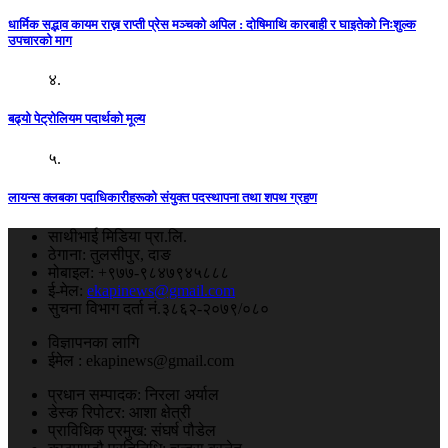
धार्मिक सद्भाव कायम राख्न राप्ती प्रेस मञ्चको अपिल : दाेषिमाथि कारबाही र घाइतेको निःशुल्क
उपचारको माग
४.
बढ्यो पेट्रोलियम पदार्थको मूल्य
५.
लायन्स क्लबका पदाधिकारीहरूको संयुक्त पदस्थापना तथा शपथ ग्रहण
साथीभाई मिडिया प्रा.लि.
ठेगाना: तुलसीपुर, दाङ
मोबाइल: +९७७-९८४७९४५८८८
ई-मेल:
ekapinews@gmail.com
सुचना विभाग दर्ता नं.३८६२-२०७९/०८०
विज्ञापनका लागि
ईमेल : ekapinews@gmail.com
प्रधान सम्पादक: निरला अर्याल
डेस्क रिपोटर: आशा क्षेत्री
प्राविधिक प्रमुख: संघर्ष पौडेल