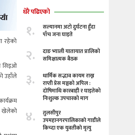
धेरै पढिएको
१.
सल्यानमा अटो दुर्घटना हुँदा
पाँच जना घाइते
मा रहेको
२.
दाङ भ्याली यातायात प्रालिको
समिक्षात्मक बैठक
नका सिइओ
३.
ो उहाँले
धार्मिक सद्भाव कायम राख्न
राप्ती प्रेस मञ्चको अपिल :
दाेषिमाथि कारबाही र घाइतेको
निःशुल्क उपचारको माग
ार्यक्रम
ा खेलेको
४.
तुलसीपुर
उपमहानगरपालिकाकाे गाडीले
किच्दा एक युवतीकाे मृत्यु