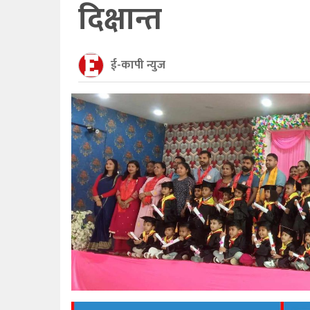
दिक्षान्त
ई-कापी न्युज