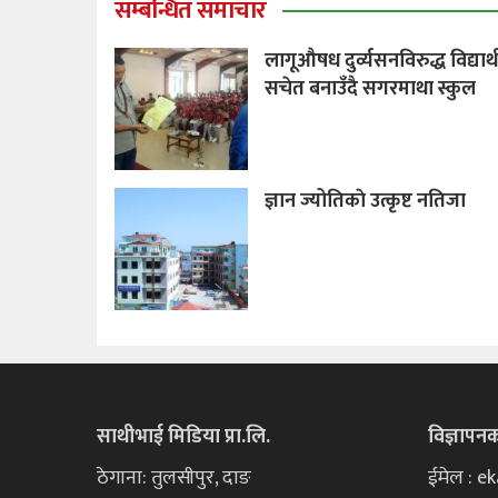
सम्बन्धित समाचार
लागूऔषध दुर्व्यसनविरुद्ध विद्यार
सचेत बनाउँदै सगरमाथा स्कुल
ज्ञान ज्योतिकाे उत्कृष्ट नतिजा
साथीभाई मिडिया प्रा.लि.
विज्ञापन
ठेगाना: तुलसीपुर, दाङ
ईमेल : 