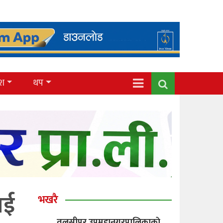
ेश
थप
ाई
भखरै
तुलसीपुर उपमहानगरपालिकाकाे