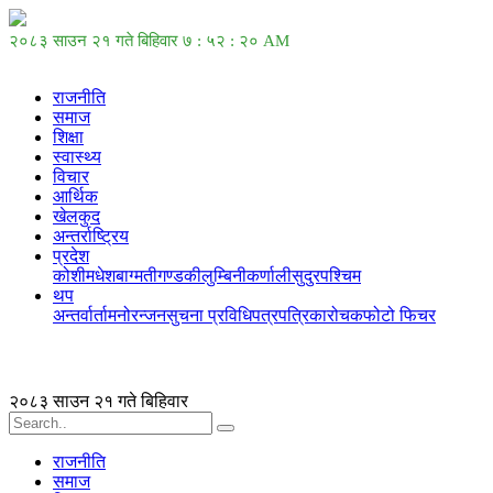
२०८३ साउन २१ गते बिहिवार
७ : ५२ : २० AM
राजनीति
समाज
शिक्षा
स्वास्थ्य
विचार
आर्थिक
खेलकुद
अन्तर्राष्ट्रिय
प्रदेश
कोशी
मधेश
बाग्मती
गण्डकी
लुम्बिनी
कर्णाली
सुदुरपश्चिम
थप
अन्तर्वार्ता
मनोरन्जन
सुचना प्रविधि
पत्रपत्रिका
रोचक
फोटो फिचर
२०८३ साउन २१ गते बिहिवार
राजनीति
समाज