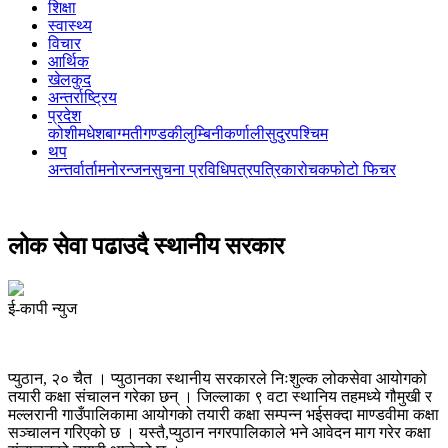
शिक्षा
स्वास्थ्य
विचार
आर्थिक
खेलकुद
अन्तर्राष्ट्रिय
प्रदेश
कोशी
मधेश
बाग्मती
गण्डकी
लुम्बिनी
कर्णाली
सुदुरपश्चिम
थप
अन्तर्वार्ता
मनोरन्जन
सुचना प्रविधि
पत्रपत्रिका
रोचक
फोटो फिचर
लोक सेवा पढाउदै स्थानीय सरकार
ई-कापी न्युज
प्युठान, २० चैत । प्युठानका स्थानीय सरकारले निःशुल्क लोकसेवा आयोगको
तयारी कक्षा संचालन गरेका छन् । जिल्लाका ९ वटा स्थानिय तहमध्ये गौमुखी र
मल्लरानी गाउँपालिकामा आयोगको तयारी कक्षा सम्पन्न भईसक्दा माण्डवीमा कक्षा
सञ्चालन गरिएको छ । यस्तै,प्युठान नगरपालिकाले भने आवेदन माग गरेर कक्षा