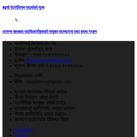
बढ्यो पेट्रोलियम पदार्थको मूल्य
५.
लायन्स क्लबका पदाधिकारीहरूको संयुक्त पदस्थापना तथा शपथ ग्रहण
साथीभाई मिडिया प्रा.लि.
ठेगाना: तुलसीपुर, दाङ
मोबाइल: +९७७-९८४७९४५८८८
ई-मेल:
ekapinews@gmail.com
सुचना विभाग दर्ता नं.३८६२-२०७९/०८०
विज्ञापनका लागि
ईमेल : ekapinews@gmail.com
प्रधान सम्पादक: निरला अर्याल
डेस्क रिपोटर: आशा क्षेत्री
प्राविधिक प्रमुख: संघर्ष पौडेल
काठ्माण्डौ प्रतिनिधि: चन्द्रा बस्नेत
रोल्पा प्रतिनिधि: कमल खड्का
सल्यान प्रतिनिधि: दिपेन्द्र बिएम
Facebook
Twitter