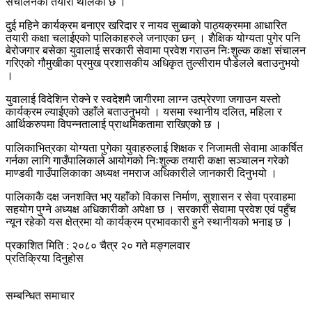
संचालनको तयारी थालेको छ ।
दुई महिने कार्यक्रम बनाएर खरिदार र नायव सुब्बाको पाठ्यक्रममा आधारित
तयारी कक्षा चलाईएको पालिकाहरुले जनाएका छन् । शैक्षिक योग्यता पुगेर पनि
बेरोजगार बसेका युवालाई सरकारी सेवामा प्रवेश गराउन निःशुल्क कक्षा संचालन
गरिएको गौमुखीका प्रमुख प्रशासकीय अधिकृत तुल्सीराम पौडेलले बताउनुभयो
।
युवालाई विदेशिन रोक्ने र स्वदेशमै जागीरमा लाग्न उत्प्रेरणा जगाउन यस्तो
कार्यक्रम ल्याईएको उहाँले बताउनुभयो । यसमा स्थानीय दलित, महिला र
आर्थिकरुपमा विपन्नतालाई प्राथमिकतामा राखिएको छ ।
पालिकाभित्रका योग्यता पुगेका युवाहरुलाई शिक्षक र निजामती सेवामा आकर्षित
गर्नका लागि गाउँपालिकाले आयोगको निःशुल्क तयारी कक्षा सञ्चालन गरेको
माण्डवी गाउँपालिकाका अध्यक्ष नमराज अधिकारीले जानकारी दिनुभयो ।
पालिकाकै दक्ष जनशक्ति भए यहाँको विकास निर्माण, सुशासन र सेवा प्रवाहमा
सहयोग पुग्ने अध्यक्ष अधिकारीको अपेक्षा छ । सरकारी सेवामा प्रवेश एवं पहुँच
न्यून रहेको यस क्षेत्रमा यो कार्यक्रम प्रभावकारी हुने स्थानीयको भनाइ छ ।
प्रकाशित मिति : २०८० चैत्र २० गते मङ्गलवार
प्रतिक्रिया दिनुहोस
सम्बन्धित समाचार