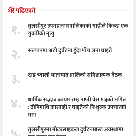
धेरै पढिएको
१.
तुलसीपुर उपमहानगरपालिकाकाे गाडीले किच्दा एक
युवतीकाे मृत्यु
२.
सल्यानमा अटो दुर्घटना हुँदा पाँच जना घाइते
३.
दाङ भ्याली यातायात प्रालिको समिक्षात्मक बैठक
४.
धार्मिक सद्भाव कायम राख्न राप्ती प्रेस मञ्चको अपिल
: दाेषिमाथि कारबाही र घाइतेको निःशुल्क उपचारको
माग
५.
तुलसीपुरमा माेटरसाइकल दुर्घटनाग्रस्त अवस्थामा