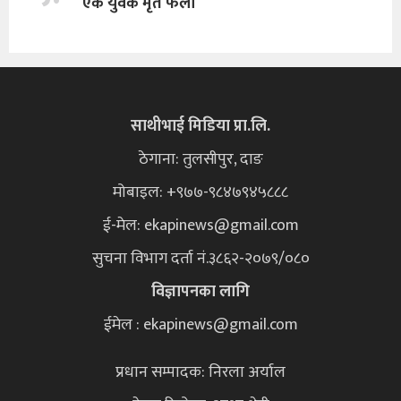
एक युवक मृत फेला
साथीभाई मिडिया प्रा.लि.
ठेगाना: तुलसीपुर, दाङ
मोबाइल: +९७७-९८४७९४५८८८
ई-मेल:
ekapinews@gmail.com
सुचना विभाग दर्ता नं.३८६२-२०७९/०८०
विज्ञापनका लागि
ईमेल : ekapinews@gmail.com
प्रधान सम्पादक: निरला अर्याल