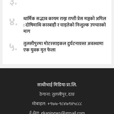
३.
४.
धार्मिक सद्भाव कायम राख्न राप्ती प्रेस मञ्चको अपिल
: दाेषिमाथि कारबाही र घाइतेको निःशुल्क उपचारको
माग
५.
तुलसीपुरमा माेटरसाइकल दुर्घटनाग्रस्त अवस्थामा
एक युवक मृत फेला
साथीभाई मिडिया प्रा.लि.
ठेगाना: तुलसीपुर, दाङ
मोबाइल: +९७७-९८४७९४५८८८
ई-मेल:
ekapinews@gmail.com