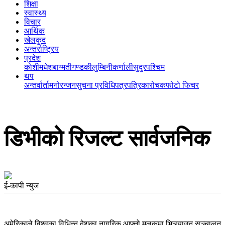
शिक्षा
स्वास्थ्य
विचार
आर्थिक
खेलकुद
अन्तर्राष्ट्रिय
प्रदेश
कोशी
मधेश
बाग्मती
गण्डकी
लुम्बिनी
कर्णाली
सुदुरपश्चिम
थप
अन्तर्वार्ता
मनोरन्जन
सुचना प्रविधि
पत्रपत्रिका
रोचक
फोटो फिचर
डिभीको रिजल्ट सार्वजनिक
ई-कापी न्युज
अमेरिकाले विश्वका विभिन्न देशका नागरिक आफ्नो मुलुकमा भित्र्याउन सञ्चालन