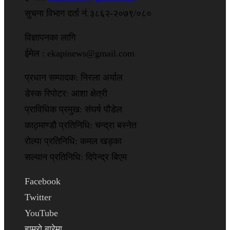
सुचना विभाग दर्ता नं.३८६२-२०७९/०८०
विज्ञापनका लागि
ईमेल : ekapinews@gmail.com
प्रधान सम्पादक: निरला अर्याल
डेस्क रिपोटर: आशा क्षेत्री
प्राविधिक प्रमुख: संघर्ष पौडेल
काठ्माण्डौ प्रतिनिधि: चन्द्रा बस्नेत
रोल्पा प्रतिनिधि: कमल खड्का
सल्यान प्रतिनिधि: दिपेन्द्र बिएम
Facebook
Twitter
YouTube
हाम्रो बारेमा