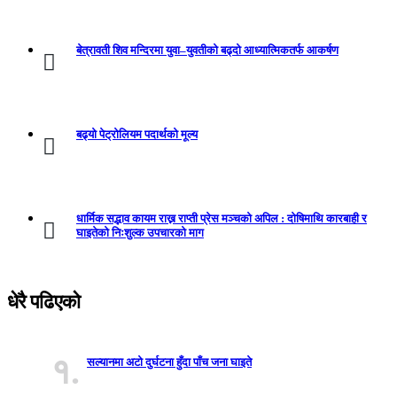
बेत्रावती शिव मन्दिरमा युवा–युवतीको बढ्दो आध्यात्मिकतर्फ आकर्षण
बढ्यो पेट्रोलियम पदार्थको मूल्य
धार्मिक सद्भाव कायम राख्न राप्ती प्रेस मञ्चको अपिल : दाेषिमाथि कारबाही र
घाइतेको निःशुल्क उपचारको माग
धेरै पढिएको
१.
सल्यानमा अटो दुर्घटना हुँदा पाँच जना घाइते