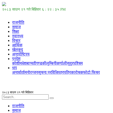
२०८३ साउन २१ गते बिहिवार
६ : २२ : ३६ PM
राजनीति
समाज
शिक्षा
स्वास्थ्य
विचार
आर्थिक
खेलकुद
अन्तर्राष्ट्रिय
प्रदेश
कोशी
मधेश
बाग्मती
गण्डकी
लुम्बिनी
कर्णाली
सुदुरपश्चिम
थप
अन्तर्वार्ता
मनोरन्जन
सुचना प्रविधि
पत्रपत्रिका
रोचक
फोटो फिचर
२०८३ साउन २१ गते बिहिवार
राजनीति
समाज