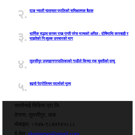
२.
दाङ भ्याली यातायात प्रालिको समिक्षात्मक बैठक
३.
धार्मिक सद्भाव कायम राख्न राप्ती प्रेस मञ्चको अपिल : दाेषिमाथि कारबाही र
घाइतेको निःशुल्क उपचारको माग
४.
तुलसीपुर उपमहानगरपालिकाकाे गाडीले किच्दा एक युवतीकाे मृत्यु
५.
बढ्यो पेट्रोलियम पदार्थको मूल्य
साथीभाई मिडिया प्रा.लि.
ठेगाना: तुलसीपुर, दाङ
मोबाइल: +९७७-९८४७९४५८८८
ई-मेल:
ekapinews@gmail.com