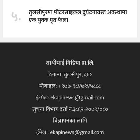
५.
तुलसीपुरमा माेटरसाइकल दुर्घटनाग्रस्त अवस्थामा
एक युवक मृत फेला
साथीभाई मिडिया प्रा.लि.
ठेगाना: तुलसीपुर, दाङ
मोबाइल: +९७७-९८४७९४५८८८
ई-मेल:
ekapinews@gmail.com
सुचना विभाग दर्ता नं.३८६२-२०७९/०८०
विज्ञापनका लागि
ईमेल : ekapinews@gmail.com