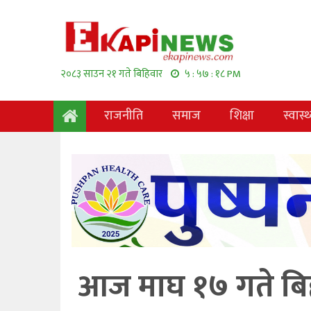
२०८३ साउन २१ गते बिहिवार
५ : ५७ : १९ PM
राजनीति
समाज
शिक्षा
स्वास्थ
आज माघ १७ गते ब