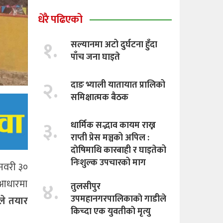
धेरै पढिएको
१.
सल्यानमा अटो दुर्घटना हुँदा
पाँच जना घाइते
२.
दाङ भ्याली यातायात प्रालिको
समिक्षात्मक बैठक
३.
धार्मिक सद्भाव कायम राख्न
राप्ती प्रेस मञ्चको अपिल :
दाेषिमाथि कारबाही र घाइतेको
निःशुल्क उपचारको माग
नवरी ३०
ी आधारमा
४.
तुलसीपुर
उपमहानगरपालिकाकाे गाडीले
ाले तयार
किच्दा एक युवतीकाे मृत्यु