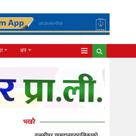
ेश
थप
भखरै
तुलसीपुर उपमहानगरपालिकाकाे