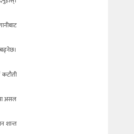
िनुहोस्।
लगानीबाट
 बढ्नेछ।
च कटौती
रीमा असल
न शान्त