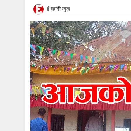
ई-कापी न्युज