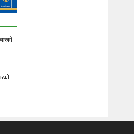
बारको
ारको