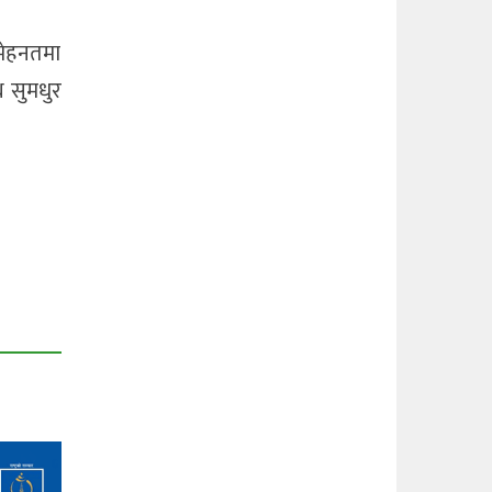
 मेहनतमा
ध सुमधुर