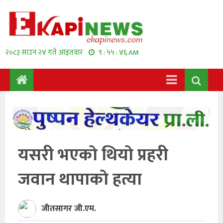
२०८३ साउन २४ गते आइतवार
९ : ५५ : ४७ AM
यसरी भएकाे थियाे प्रहरी
जवान थापाकाे हत्या
जीतसागर जी.एम.