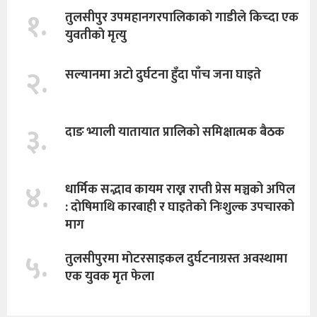
१.
तुलसीपुर उपमहानगरपालिकाकाे गाडीले किच्दा एक
युवतीकाे मृत्यु
२.
सल्यानमा अटो दुर्घटना हुँदा पाँच जना घाइते
३.
दाङ भ्याली यातायात प्रालिको समिक्षात्मक बैठक
४.
धार्मिक सद्भाव कायम राख्न राप्ती प्रेस मञ्चको अपिल
: दाेषिमाथि कारबाही र घाइतेको निःशुल्क उपचारको
माग
५.
तुलसीपुरमा माेटरसाइकल दुर्घटनाग्रस्त अवस्थामा
एक युवक मृत फेला