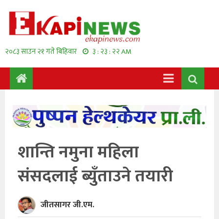
२०८३ साउन २१ गते बिहिवार
३ : २३ : २३ AM
शान्ति नमुना महिला
संसदलाई ब्युँताउने तयारी
जीतसागर जी.एम.