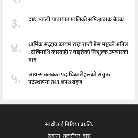
३.
दाङ भ्याली यातायात प्रालिको समिक्षात्मक बैठक
४.
धार्मिक सद्भाव कायम राख्न राप्ती प्रेस मञ्चको अपिल
: दाेषिमाथि कारबाही र घाइतेको निःशुल्क उपचारको
माग
५.
लायन्स क्लबका पदाधिकारीहरूको संयुक्त
पदस्थापना तथा शपथ ग्रहण
साथीभाई मिडिया प्रा.लि.
ठेगाना: तुलसीपुर, दाङ