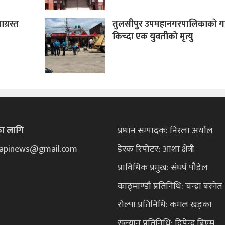
ग्रस्त
तुलसीपुर उपमहानगरपालिकाकाे ग
किच्दा एक युवतीकाे मृत्यु
का लागि
प्रधान सम्पादक: निरला अर्याल
ekapinews@gmail.com
डेस्क रिपोटर: आशा क्षेत्री
प्राविधिक प्रमुख: संघर्ष पौडेल
काठ्माण्डौ प्रतिनिधि: चन्द्रा बस्नेत
रोल्पा प्रतिनिधि: कमल खड्का
सल्यान प्रतिनिधि: दिपेन्द्र बिएम