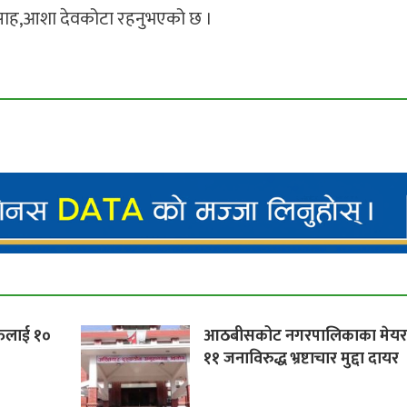
 उषा साह,आशा देवकोटा रहनुभएको छ ।
्तिलाई १०
आठबीसकोट नगरपालिकाका मेय
११ जनाविरुद्ध भ्रष्टाचार मुद्दा दायर