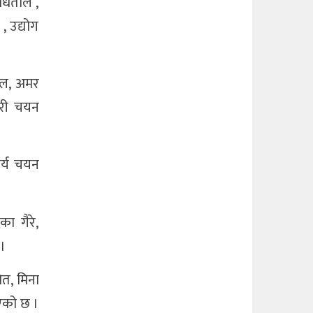
 धिताल ,
, उद्योग
काल, अमर
ौधरी चयन
ार्य चयन
ा गैरे,
 ।
नेत, मिना
ुभएको छ ।