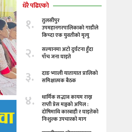
धेरै पढिएको
१.
तुलसीपुर
उपमहानगरपालिकाकाे गाडीले
किच्दा एक युवतीकाे मृत्यु
२.
सल्यानमा अटो दुर्घटना हुँदा
पाँच जना घाइते
३.
दाङ भ्याली यातायात प्रालिको
समिक्षात्मक बैठक
४.
धार्मिक सद्भाव कायम राख्न
राप्ती प्रेस मञ्चको अपिल :
दाेषिमाथि कारबाही र घाइतेको
निःशुल्क उपचारको माग