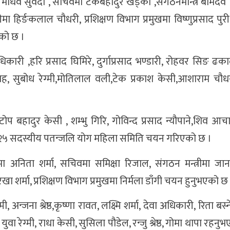
माधव सुवेदी , सचिवमा टेकबहादुर खड्का ,संगठनमन्त्रि बामदेव
ा हिर्ङकलाल चौधरी, प्रशिक्षण विभाग प्रमुखमा विष्णुप्रसाद पुरी 
एको छ ।
कारी ,हरि प्रसाद घिमिरे, दुर्गाप्रसाद भण्डारी, रोहवर सिङ ढ
लाद साह, सुबोध रेग्मी,मोतिलाल वली,टेक प्रकाश केसी,आशाराम च
 बहादुर केसी , शम्भु गिरि, गोविन्द प्रसाद न्यौपाने,शिव आच
ामा २५ सदस्यीय पतन्जलि योग महिला समिति चयन गरिएको छ ।
 अनिता शर्मा, सचिवमा समिक्षा रिजाल, संगठन मन्त्रीमा जानक
खा शर्मा, प्रशिक्षण विभाग प्रमुखमा निर्मला डाँगी चयन हुनुभएको छ
ी, अन्जना श्रेष्ठ,कृष्णा रावत, लक्ष्मि शर्मा, देवा अधिकारी, रिता बस्
वा रेग्मी, राधा केसी, सुसिला पौडेल, रन्जु श्रेष्ठ, गोमा थापा रहन