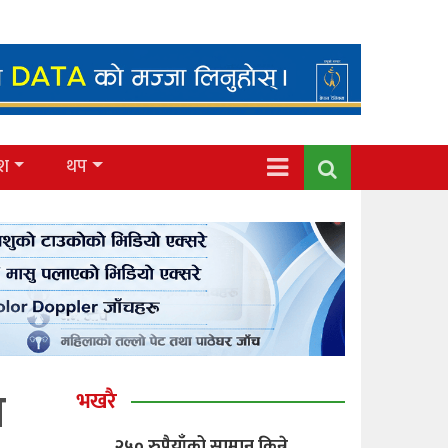
ेश
थप
ि
भखरै
२५० रुपैयाँको सामान किन्ने