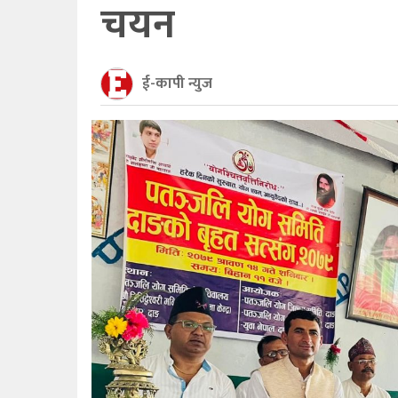
चयन
ई-कापी न्युज