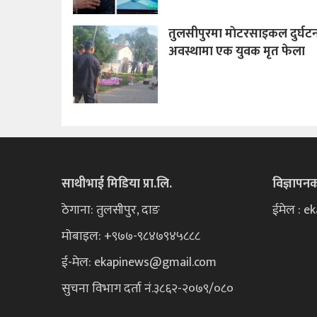
तुलसीपुरमा माेटरसाइकल दुर्घटना
अवस्थामा एक युवक मृत फेला
साथीभाई मिडिया प्रा.लि.
विज्ञापन
ठेगाना: तुलसीपुर, दाङ
ईमेल : 
मोबाइल: +९७७-९८४७९४५८८८
ई-मेल:
ekapinews@gmail.com
सुचना विभाग दर्ता नं.३८६२-२०७९/०८०