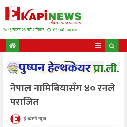
२०८३ साउन २३ गते शनिवार
१२ : ०६ : ०१ PM
नेपाल नामिबियासँग ४० रनले
पराजित
ई-कापी न्युज