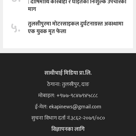
: दाेषिमाथि कारबाही र घाइतेको निःशुल्क उपचारको
माग
५.
तुलसीपुरमा माेटरसाइकल दुर्घटनाग्रस्त अवस्थामा
एक युवक मृत फेला
साथीभाई मिडिया प्रा.लि.
ठेगाना: तुलसीपुर, दाङ
मोबाइल: +९७७-९८४७९४५८८८
ई-मेल:
ekapinews@gmail.com
सुचना विभाग दर्ता नं.३८६२-२०७९/०८०
विज्ञापनका लागि