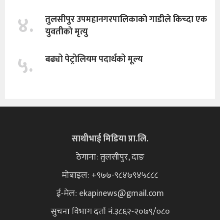
४.
तुलसीपुर उपमहानगरपालिकाकाे गाडीले किच्दा एक
युवतीकाे मृत्यु
५.
बढ्यो पेट्रोलियम पदार्थको मूल्य
साथीभाई मिडिया प्रा.लि.
ठेगाना: तुलसीपुर, दाङ
मोबाइल: +९७७-९८४७९४५८८८
ई-मेल:
ekapinews@gmail.com
सुचना विभाग दर्ता नं.३८६२-२०७९/०८०