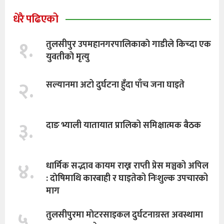
धेरै पढिएको
१.
तुलसीपुर उपमहानगरपालिकाकाे गाडीले किच्दा एक
युवतीकाे मृत्यु
२.
सल्यानमा अटो दुर्घटना हुँदा पाँच जना घाइते
३.
दाङ भ्याली यातायात प्रालिको समिक्षात्मक बैठक
४.
धार्मिक सद्भाव कायम राख्न राप्ती प्रेस मञ्चको अपिल
: दाेषिमाथि कारबाही र घाइतेको निःशुल्क उपचारको
माग
५.
तुलसीपुरमा माेटरसाइकल दुर्घटनाग्रस्त अवस्थामा