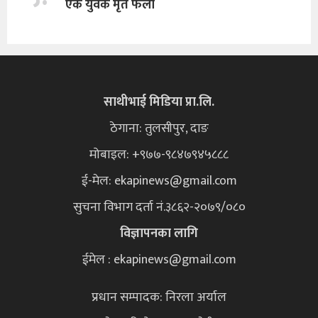
एक युवक मृत फेला
साथीभाई मिडिया प्रा.लि.
ठेगाना: तुलसीपुर, दाङ
मोबाइल: +९७७-९८४७९४५८८८
ई-मेल:
ekapinews@gmail.com
सुचना विभाग दर्ता नं.३८६२-२०७९/०८०
विज्ञापनका लागि
ईमेल : ekapinews@gmail.com
प्रधान सम्पादक: निरला अर्याल